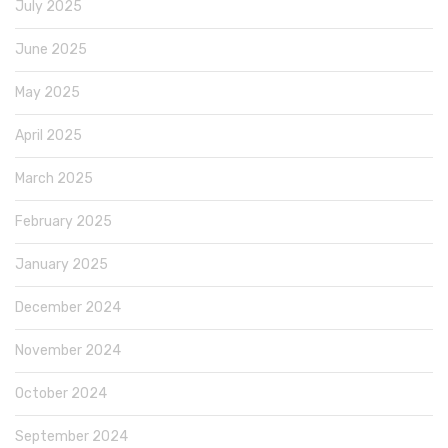
July 2025
June 2025
May 2025
April 2025
March 2025
February 2025
January 2025
December 2024
November 2024
October 2024
September 2024