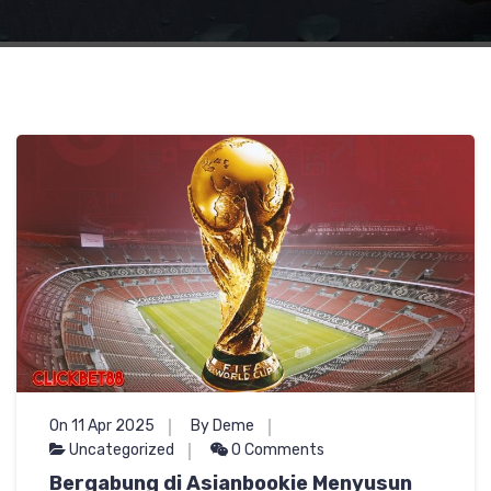
On 11 Apr 2025
By Deme
Uncategorized
0 Comments
Bergabung di Asianbookie Menyusun