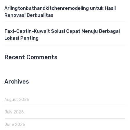
Arlingtonbathandkitchenremodeling untuk Hasil
Renovasi Berkualitas
Taxi-Captin-Kuwait Solusi Cepat Menuju Berbagai
Lokasi Penting
Recent Comments
Archives
August 2026
July 2026
June 2026