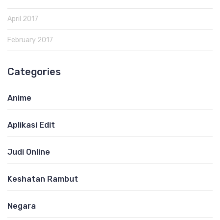
April 2017
February 2017
Categories
Anime
Aplikasi Edit
Judi Online
Keshatan Rambut
Negara