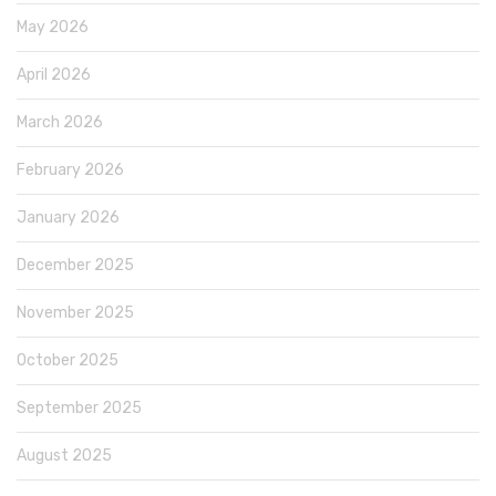
May 2026
April 2026
March 2026
February 2026
January 2026
December 2025
November 2025
October 2025
September 2025
August 2025