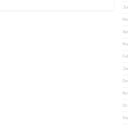
Ju
Ma
Ap
Ma
Fe
Ja
De
No
Oc
Se