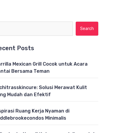
Search for:
ecent Posts
rrilla Mexican Grill Cocok untuk Acara
ntai Bersama Teman
chitrasskincure: Solusi Merawat Kulit
ng Mudah dan Efektif
spirasi Ruang Kerja Nyaman di
ddlebrookecondos Minimalis