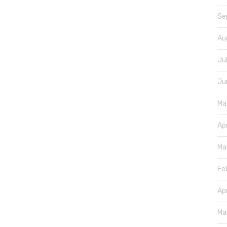
Se
Au
Ju
Ju
Ma
Ap
Ma
Fe
Ap
Ma