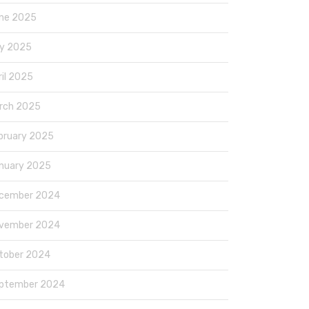
ne 2025
y 2025
ril 2025
rch 2025
bruary 2025
nuary 2025
cember 2024
vember 2024
tober 2024
ptember 2024