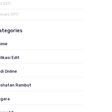
il 2017
bruary 2017
ategories
nime
likasi Edit
di Online
eshatan Rambut
egara