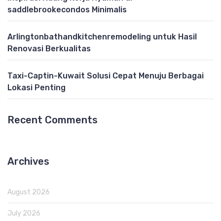
saddlebrookecondos Minimalis
Arlingtonbathandkitchenremodeling untuk Hasil
Renovasi Berkualitas
Taxi-Captin-Kuwait Solusi Cepat Menuju Berbagai
Lokasi Penting
Recent Comments
Archives
August 2026
July 2026