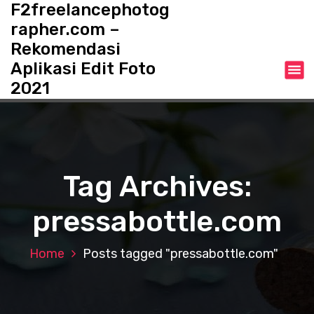
F2freelancephotog
S
k
rapher.com –
i
Rekomendasi
p
Aplikasi Edit Foto
t
o
2021
c
o
n
t
e
Tag Archives:
n
t
pressabottle.com
Home
Posts tagged "pressabottle.com"