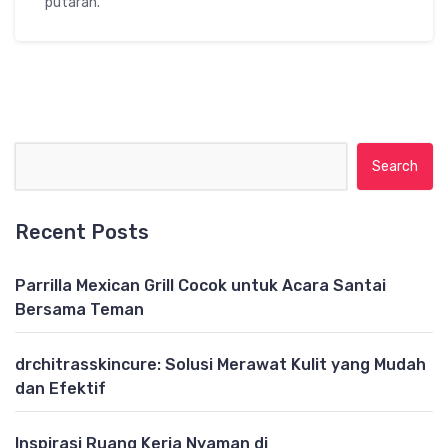
putaran.
Search for:
Recent Posts
Parrilla Mexican Grill Cocok untuk Acara Santai
Bersama Teman
drchitrasskincure: Solusi Merawat Kulit yang Mudah
dan Efektif
Inspirasi Ruang Kerja Nyaman di