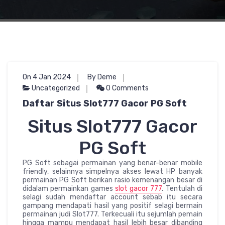
On 4 Jan 2024
By Deme
Uncategorized
0 Comments
Daftar Situs Slot777 Gacor PG Soft
Situs Slot777 Gacor
PG Soft
PG Soft sebagai permainan yang benar-benar mobile
friendly, selainnya simpelnya akses lewat HP banyak
permainan PG Soft berikan rasio kemenangan besar di
didalam permainkan games
slot gacor 777
. Tentulah di
selagi sudah mendaftar account sebab itu secara
gampang mendapati hasil yang positif selagi bermain
permainan judi Slot777. Terkecuali itu sejumlah pemain
hingga mampu mendapat hasil lebih besar dibanding