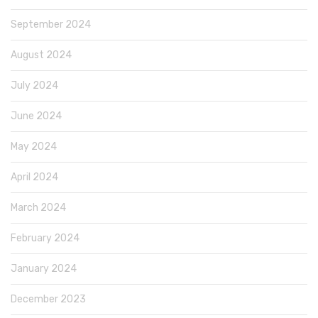
September 2024
August 2024
July 2024
June 2024
May 2024
April 2024
March 2024
February 2024
January 2024
December 2023