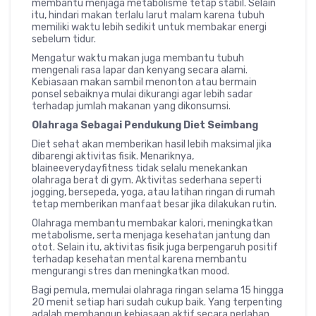
membantu menjaga metabolisme tetap stabil. Selain
itu, hindari makan terlalu larut malam karena tubuh
memiliki waktu lebih sedikit untuk membakar energi
sebelum tidur.
Mengatur waktu makan juga membantu tubuh
mengenali rasa lapar dan kenyang secara alami.
Kebiasaan makan sambil menonton atau bermain
ponsel sebaiknya mulai dikurangi agar lebih sadar
terhadap jumlah makanan yang dikonsumsi.
Olahraga Sebagai Pendukung Diet Seimbang
Diet sehat akan memberikan hasil lebih maksimal jika
dibarengi aktivitas fisik. Menariknya,
blaineeverydayfitness tidak selalu menekankan
olahraga berat di gym. Aktivitas sederhana seperti
jogging, bersepeda, yoga, atau latihan ringan di rumah
tetap memberikan manfaat besar jika dilakukan rutin.
Olahraga membantu membakar kalori, meningkatkan
metabolisme, serta menjaga kesehatan jantung dan
otot. Selain itu, aktivitas fisik juga berpengaruh positif
terhadap kesehatan mental karena membantu
mengurangi stres dan meningkatkan mood.
Bagi pemula, memulai olahraga ringan selama 15 hingga
20 menit setiap hari sudah cukup baik. Yang terpenting
adalah membangun kebiasaan aktif secara perlahan.