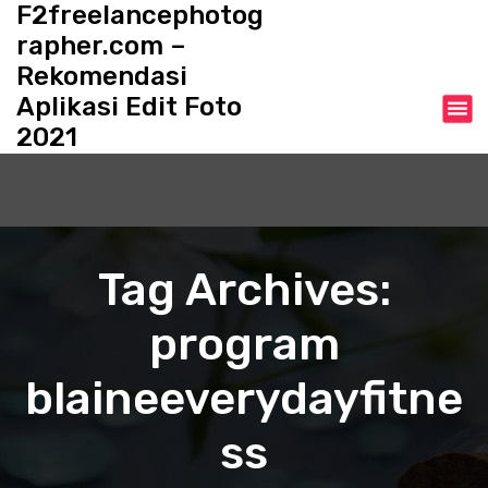
F2freelancephotog
S
k
rapher.com –
i
Rekomendasi
p
Aplikasi Edit Foto
t
o
2021
c
o
n
t
e
Tag Archives:
n
t
program
blaineeverydayfitne
ss