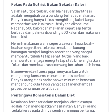
Fokus Pada Nutrisi, Bukan Sekadar Kalori
Salah satu tips terbaru dari blaineeverydayfitness
adalah mengubah cara pandang terhadap makanan.
Banyak orang hanya fokus menghitung kalori tanpa
memperhatikan kualitas nutrisi yang dikonsumsi.
Padahal, 500 kalori dari makanan cepat saji tentu
berbeda dampaknya dibanding 500 kalori dari makanan
bernutrisi.
Memilih makanan alami seperti sayuran hijau, buah-
buahan segar, ikan, telur, oatmeal, dan kacang-
kacangan menjadi langkah sederhana yang sangat
membantu tubuh tetap sehat. Nutrisi yang baik
membantu menjaga energi tetap stabil, meningkatkan
fokus, dan membuat rasa kenyang bertahan lebih lama.
Blaineeverydayfitness juga menyarankan untuk
mengurangi konsumsi minuman manis berlebihan.
Banyak orang tidak sadar bahwa minuman kemasan
mengandung gula tinggi yang dapat menghambat
proses penurunan berat badan.
Pentingnya Konsistensi Dalam Diet
Kesalahan terbesar dalam menjalani diet biasanya
adalah ingin mendapatkan hasil instan. Banyak orang
terlalu keras pada dirinya sendiri di minggu pertama,