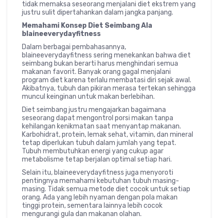
tidak memaksa seseorang menjalani diet ekstrem yang
justru sulit dipertahankan dalam jangka panjang.
Memahami Konsep Diet Seimbang Ala
blaineeverydayfitness
Dalam berbagai pembahasannya,
blaineeverydayfitness sering menekankan bahwa diet
seimbang bukan berarti harus menghindari semua
makanan favorit. Banyak orang gagal menjalani
program diet karena terlalu membatasi diri sejak awal.
Akibatnya, tubuh dan pikiran merasa tertekan sehingga
muncul keinginan untuk makan berlebihan.
Diet seimbang justru mengajarkan bagaimana
seseorang dapat mengontrol porsi makan tanpa
kehilangan kenikmatan saat menyantap makanan.
Karbohidrat, protein, lemak sehat, vitamin, dan mineral
tetap diperlukan tubuh dalam jumlah yang tepat.
Tubuh membutuhkan energi yang cukup agar
metabolisme tetap berjalan optimal setiap hari.
Selain itu, blaineeverydayfitness juga menyoroti
pentingnya memahami kebutuhan tubuh masing-
masing. Tidak semua metode diet cocok untuk setiap
orang. Ada yang lebih nyaman dengan pola makan
tinggi protein, sementara lainnya lebih cocok
mengurangi gula dan makanan olahan.