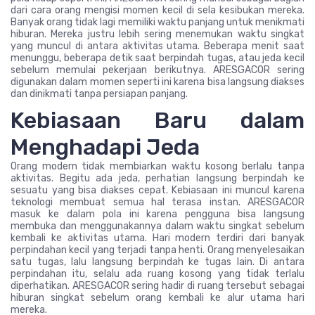
dari cara orang mengisi momen kecil di sela kesibukan mereka.
Banyak orang tidak lagi memiliki waktu panjang untuk menikmati
hiburan. Mereka justru lebih sering menemukan waktu singkat
yang muncul di antara aktivitas utama. Beberapa menit saat
menunggu, beberapa detik saat berpindah tugas, atau jeda kecil
sebelum memulai pekerjaan berikutnya. ARESGACOR sering
digunakan dalam momen seperti ini karena bisa langsung diakses
dan dinikmati tanpa persiapan panjang.
Kebiasaan Baru dalam
Menghadapi Jeda
Orang modern tidak membiarkan waktu kosong berlalu tanpa
aktivitas. Begitu ada jeda, perhatian langsung berpindah ke
sesuatu yang bisa diakses cepat. Kebiasaan ini muncul karena
teknologi membuat semua hal terasa instan. ARESGACOR
masuk ke dalam pola ini karena pengguna bisa langsung
membuka dan menggunakannya dalam waktu singkat sebelum
kembali ke aktivitas utama. Hari modern terdiri dari banyak
perpindahan kecil yang terjadi tanpa henti. Orang menyelesaikan
satu tugas, lalu langsung berpindah ke tugas lain. Di antara
perpindahan itu, selalu ada ruang kosong yang tidak terlalu
diperhatikan. ARESGACOR sering hadir di ruang tersebut sebagai
hiburan singkat sebelum orang kembali ke alur utama hari
mereka.