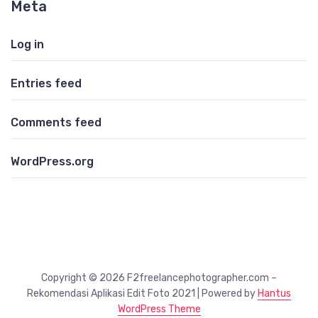
Meta
Log in
Entries feed
Comments feed
WordPress.org
Copyright © 2026 F2freelancephotographer.com –
Rekomendasi Aplikasi Edit Foto 2021 | Powered by
Hantus
WordPress Theme