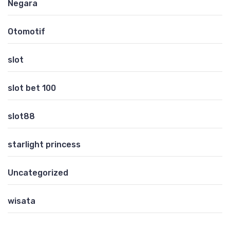
Negara
Otomotif
slot
slot bet 100
slot88
starlight princess
Uncategorized
wisata