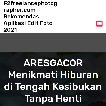
F2freelancephotog
S
k
rapher.com –
i
Rekomendasi
p
Aplikasi Edit Foto
t
o
2021
c
o
n
t
e
ARESGACOR
n
t
Menikmati Hiburan
di Tengah Kesibukan
Tanpa Henti