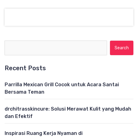
Search for:
Recent Posts
Parrilla Mexican Grill Cocok untuk Acara Santai
Bersama Teman
drchitrasskincure: Solusi Merawat Kulit yang Mudah
dan Efektif
Inspirasi Ruang Kerja Nyaman di