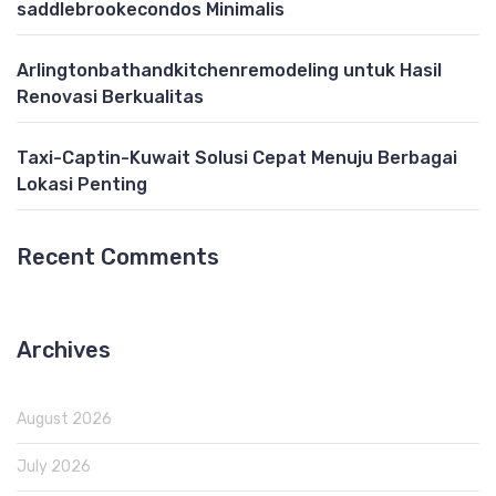
saddlebrookecondos Minimalis
Arlingtonbathandkitchenremodeling untuk Hasil
Renovasi Berkualitas
Taxi-Captin-Kuwait Solusi Cepat Menuju Berbagai
Lokasi Penting
Recent Comments
Archives
August 2026
July 2026