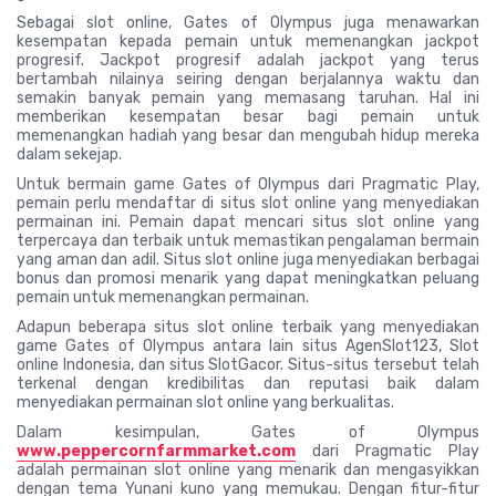
Sebagai slot online, Gates of Olympus juga menawarkan
kesempatan kepada pemain untuk memenangkan jackpot
progresif. Jackpot progresif adalah jackpot yang terus
bertambah nilainya seiring dengan berjalannya waktu dan
semakin banyak pemain yang memasang taruhan. Hal ini
memberikan kesempatan besar bagi pemain untuk
memenangkan hadiah yang besar dan mengubah hidup mereka
dalam sekejap.
Untuk bermain game Gates of Olympus dari Pragmatic Play,
pemain perlu mendaftar di situs slot online yang menyediakan
permainan ini. Pemain dapat mencari situs slot online yang
terpercaya dan terbaik untuk memastikan pengalaman bermain
yang aman dan adil. Situs slot online juga menyediakan berbagai
bonus dan promosi menarik yang dapat meningkatkan peluang
pemain untuk memenangkan permainan.
Adapun beberapa situs slot online terbaik yang menyediakan
game Gates of Olympus antara lain situs AgenSlot123, Slot
online Indonesia, dan situs SlotGacor. Situs-situs tersebut telah
terkenal dengan kredibilitas dan reputasi baik dalam
menyediakan permainan slot online yang berkualitas.
Dalam kesimpulan, Gates of Olympus
www.peppercornfarmmarket.com
dari Pragmatic Play
adalah permainan slot online yang menarik dan mengasyikkan
dengan tema Yunani kuno yang memukau. Dengan fitur-fitur