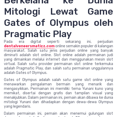
Berkelana ke Dunia
Mitologi Lewat Game
Gates of Olympus oleh
Pragmatic Play
Pada era digital seperti sekarang ini, perjudian
dentalveneersmatizz.com
online semakin populer di kalangan
masyarakat. Salah satu jenis perjudian online yang banyak
diminati adalah slot online. Slot online adalah permainan judi
yang dimainkan melalui internet dan menggunakan mesin slot
virtual. Salah satu provider permainan slot online terkemuka
adalah Pragmatic Play, dan salah satu permainan unggulannya
adalah Gates of Olympus.
Gates of Olympus adalah salah satu game slot online yang
menawarkan pengalaman bermain yang menarik dan
mengasyikkan. Permainan ini memiliki tema Yunani kuno yang
memikat, disertai dengan grafis dan tampilan visual yang
menakjubkan. Dalam permainan ini, pemain akan dibawa ke dunia
mitologi Yunani dan dihadapkan dengan dewa-dewa Olympus
yang legendaris.
Dalam permainan ini, pemain akan menemui gulungan slot