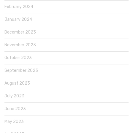
February 2024
January 2024
December 2023
November 2023
October 2023
September 2023
August 2023
July 2023
June 2023
May 2023