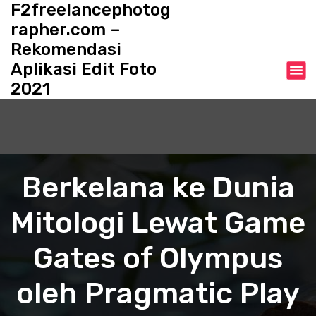
F2freelancephotog
S
k
rapher.com –
i
Rekomendasi
p
Aplikasi Edit Foto
t
o
2021
c
o
n
t
e
Berkelana ke Dunia
n
t
Mitologi Lewat Game
Gates of Olympus
oleh Pragmatic Play