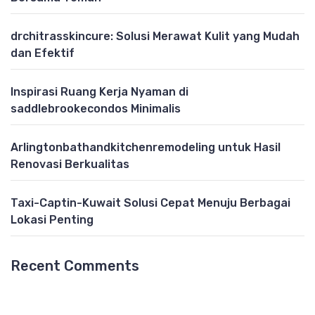
drchitrasskincure: Solusi Merawat Kulit yang Mudah
dan Efektif
Inspirasi Ruang Kerja Nyaman di
saddlebrookecondos Minimalis
Arlingtonbathandkitchenremodeling untuk Hasil
Renovasi Berkualitas
Taxi-Captin-Kuwait Solusi Cepat Menuju Berbagai
Lokasi Penting
Recent Comments