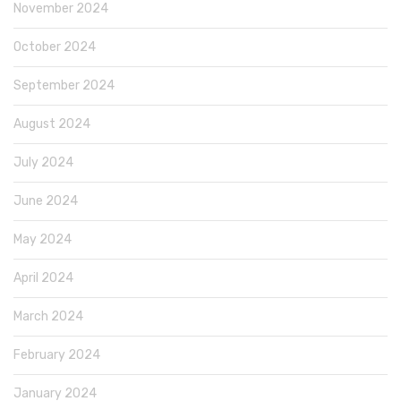
November 2024
October 2024
September 2024
August 2024
July 2024
June 2024
May 2024
April 2024
March 2024
February 2024
January 2024