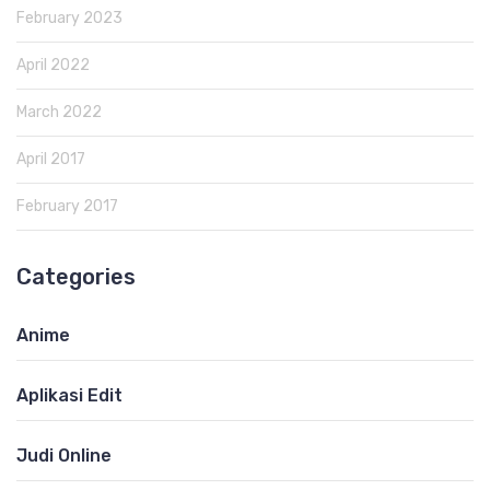
February 2023
April 2022
March 2022
April 2017
February 2017
Categories
Anime
Aplikasi Edit
Judi Online