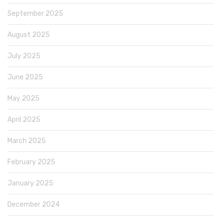
September 2025
August 2025
July 2025
June 2025
May 2025
April 2025
March 2025
February 2025
January 2025
December 2024