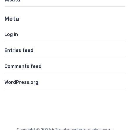
Meta
Log in
Entries feed
Comments feed
WordPress.org
Copyright © 2026 F2freelancephotographer.com –