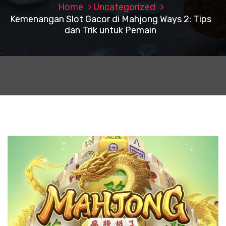
Home
Uncategorized
Kemenangan Slot Gacor di Mahjong Ways 2: Tips
dan Trik untuk Pemain