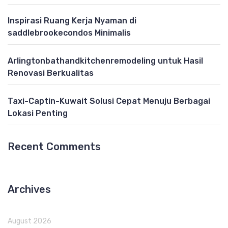
Inspirasi Ruang Kerja Nyaman di
saddlebrookecondos Minimalis
Arlingtonbathandkitchenremodeling untuk Hasil
Renovasi Berkualitas
Taxi-Captin-Kuwait Solusi Cepat Menuju Berbagai
Lokasi Penting
Recent Comments
Archives
August 2026