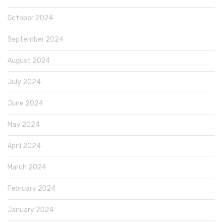
October 2024
September 2024
August 2024
July 2024
June 2024
May 2024
April 2024
March 2024
February 2024
January 2024