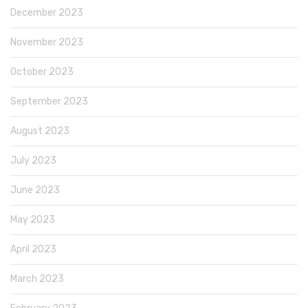
December 2023
November 2023
October 2023
September 2023
August 2023
July 2023
June 2023
May 2023
April 2023
March 2023