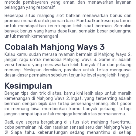
metode pembayaran yang aman, dan menawarkan layanan
pelanggan yang responsif.
Beberapa situs mahjong slot bahkan menawarkan bonus dan
promosi menarik untuk pemain baru. Manfaatkan kesempatan ini
untuk mendapatkan keuntungan lebih saat bermain. Semakin
banyak bonus yang kamu dapatkan, semakin besar peluangmu
untuk meraih kemenangan!
Cobalah Mahjong Ways 3
Kalau kamu sudah merasa nyaman bermain di Mahjong Ways 2,
jangan ragu untuk mencoba Mahjong Ways 3. Game ini adalah
versi terbaru yang menawarkan lebih banyak fitur dan peluang
menang. Meskipun demikian, pastikan untuk tetap menguasai
dasar-dasar permainan sebelum terjun ke level yang lebih tinggi.
Kesimpulan
Dengan tips dan trik di atas, kamu kini lebih siap untuk meraih
kemenangan di Mahjong Ways 2. Ingat, yang terpenting adalah
bermain dengan bijak dan tetap bersenang-senang. Slot gacor
ini memang bisa memberikan kamu banyak peluang, tetapi
jangan sampai lupa untuk menjaga kendali atas permainanmu.
Jadi, ayo segera bergabung di situs slot mahjong favoritmu,
coba permainan ini, dan rasakan sensasi seru dari Mahjong Ways
2! Siapa tahu, keberuntungan sedang menantimu di setiap