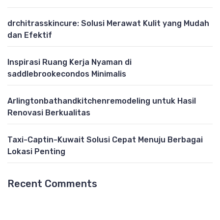
drchitrasskincure: Solusi Merawat Kulit yang Mudah
dan Efektif
Inspirasi Ruang Kerja Nyaman di
saddlebrookecondos Minimalis
Arlingtonbathandkitchenremodeling untuk Hasil
Renovasi Berkualitas
Taxi-Captin-Kuwait Solusi Cepat Menuju Berbagai
Lokasi Penting
Recent Comments