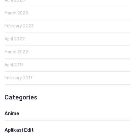
April 2023
March 2023
February 2023
April 2022
March 2022
April 2017
February 2017
Categories
Anime
Aplikasi Edit