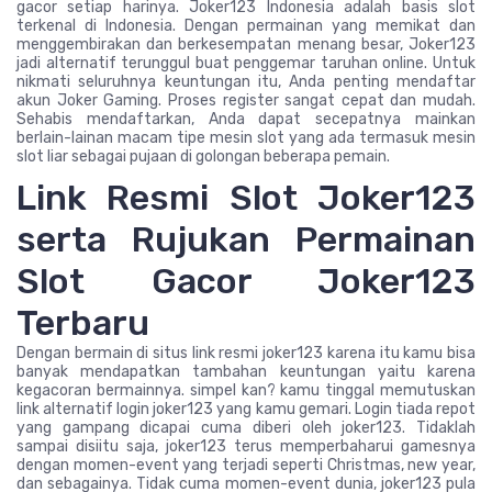
gacor setiap harinya. Joker123 Indonesia adalah basis slot
terkenal di Indonesia. Dengan permainan yang memikat dan
menggembirakan dan berkesempatan menang besar, Joker123
jadi alternatif terunggul buat penggemar taruhan online. Untuk
nikmati seluruhnya keuntungan itu, Anda penting mendaftar
akun Joker Gaming. Proses register sangat cepat dan mudah.
Sehabis mendaftarkan, Anda dapat secepatnya mainkan
berlain-lainan macam tipe mesin slot yang ada termasuk mesin
slot liar sebagai pujaan di golongan beberapa pemain.
Link Resmi Slot Joker123
serta Rujukan Permainan
Slot Gacor Joker123
Terbaru
Dengan bermain di situs link resmi joker123 karena itu kamu bisa
banyak mendapatkan tambahan keuntungan yaitu karena
kegacoran bermainnya. simpel kan? kamu tinggal memutuskan
link alternatif login joker123 yang kamu gemari. Login tiada repot
yang gampang dicapai cuma diberi oleh joker123. Tidaklah
sampai disiitu saja, joker123 terus memperbaharui gamesnya
dengan momen-event yang terjadi seperti Christmas, new year,
dan sebagainya. Tidak cuma momen-event dunia, joker123 pula