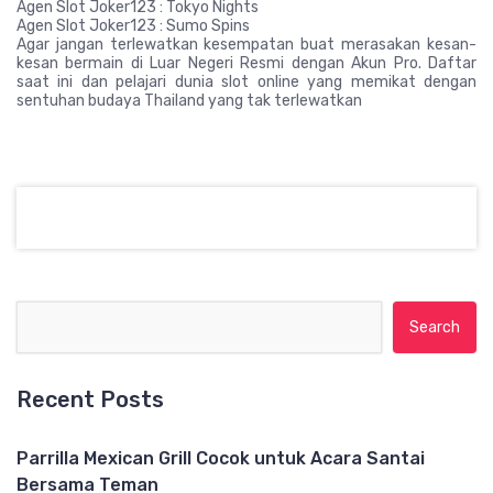
Agen Slot Joker123 : Tokyo Nights
Agen Slot Joker123 : Sumo Spins
Agar jangan terlewatkan kesempatan buat merasakan kesan-
kesan bermain di Luar Negeri Resmi dengan Akun Pro. Daftar
saat ini dan pelajari dunia slot online yang memikat dengan
sentuhan budaya Thailand yang tak terlewatkan
Search for:
Recent Posts
Parrilla Mexican Grill Cocok untuk Acara Santai
Bersama Teman