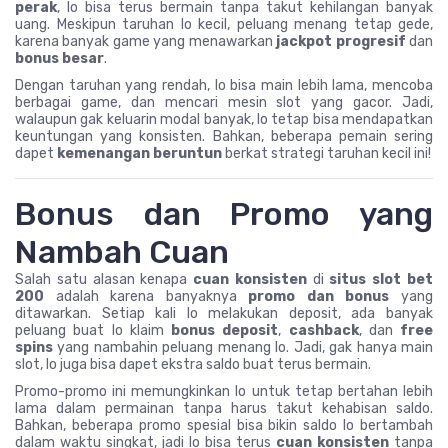
perak
, lo bisa terus bermain tanpa takut kehilangan banyak
uang. Meskipun taruhan lo kecil, peluang menang tetap gede,
karena banyak game yang menawarkan
jackpot progresif
dan
bonus besar
.
Dengan taruhan yang rendah, lo bisa main lebih lama, mencoba
berbagai game, dan mencari mesin slot yang gacor. Jadi,
walaupun gak keluarin modal banyak, lo tetap bisa mendapatkan
keuntungan yang konsisten. Bahkan, beberapa pemain sering
dapet
kemenangan beruntun
berkat strategi taruhan kecil ini!
Bonus dan Promo yang
Nambah Cuan
Salah satu alasan kenapa
cuan konsisten
di
situs slot bet
200
adalah karena banyaknya
promo dan bonus
yang
ditawarkan. Setiap kali lo melakukan deposit, ada banyak
peluang buat lo klaim
bonus deposit
,
cashback
, dan
free
spins
yang nambahin peluang menang lo. Jadi, gak hanya main
slot, lo juga bisa dapet ekstra saldo buat terus bermain.
Promo-promo ini memungkinkan lo untuk tetap bertahan lebih
lama dalam permainan tanpa harus takut kehabisan saldo.
Bahkan, beberapa promo spesial bisa bikin saldo lo bertambah
dalam waktu singkat, jadi lo bisa terus
cuan konsisten
tanpa