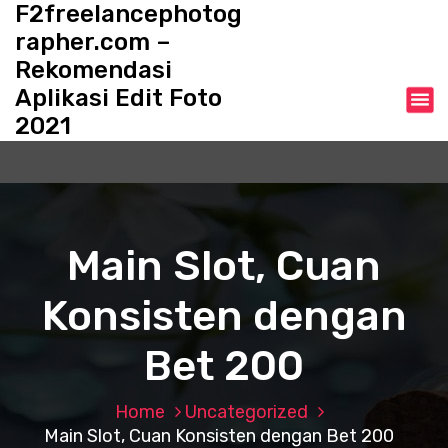
F2freelancephotog
S
k
rapher.com –
i
Rekomendasi
p
Aplikasi Edit Foto
t
o
2021
c
o
n
t
e
Main Slot, Cuan
n
t
Konsisten dengan
Bet 200
Home
Uncategorized
Main Slot, Cuan Konsisten dengan Bet 200