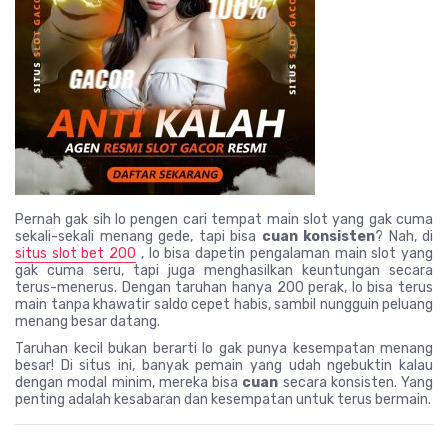
Pernah gak sih lo pengen cari tempat main slot yang gak cuma
sekali-sekali menang gede, tapi bisa
cuan konsisten
? Nah, di
situs slot bet 200
, lo bisa dapetin pengalaman main slot yang
gak cuma seru, tapi juga menghasilkan keuntungan secara
terus-menerus. Dengan taruhan hanya 200 perak, lo bisa terus
main tanpa khawatir saldo cepet habis, sambil nungguin peluang
menang besar datang.
Taruhan kecil bukan berarti lo gak punya kesempatan menang
besar! Di situs ini, banyak pemain yang udah ngebuktin kalau
dengan modal minim, mereka bisa
cuan
secara konsisten. Yang
penting adalah kesabaran dan kesempatan untuk terus bermain.