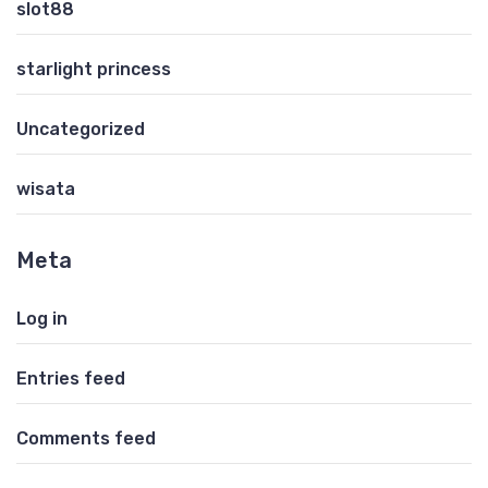
slot88
starlight princess
Uncategorized
wisata
Meta
Log in
Entries feed
Comments feed