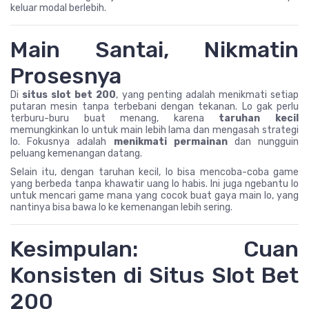
keluar modal berlebih.
Main Santai, Nikmatin
Prosesnya
Di
situs slot bet 200
, yang penting adalah menikmati setiap
putaran mesin tanpa terbebani dengan tekanan. Lo gak perlu
terburu-buru buat menang, karena
taruhan kecil
memungkinkan lo untuk main lebih lama dan mengasah strategi
lo. Fokusnya adalah
menikmati permainan
dan nungguin
peluang kemenangan datang.
Selain itu, dengan taruhan kecil, lo bisa mencoba-coba game
yang berbeda tanpa khawatir uang lo habis. Ini juga ngebantu lo
untuk mencari game mana yang cocok buat gaya main lo, yang
nantinya bisa bawa lo ke kemenangan lebih sering.
Kesimpulan: Cuan
Konsisten di Situs Slot Bet
200