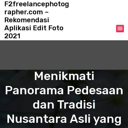
F2freelancephotog
S
k
rapher.com –
i
Rekomendasi
p
Aplikasi Edit Foto
t
o
2021
c
o
n
t
e
Menikmati
n
t
Panorama Pedesaan
dan Tradisi
Nusantara Asli yang