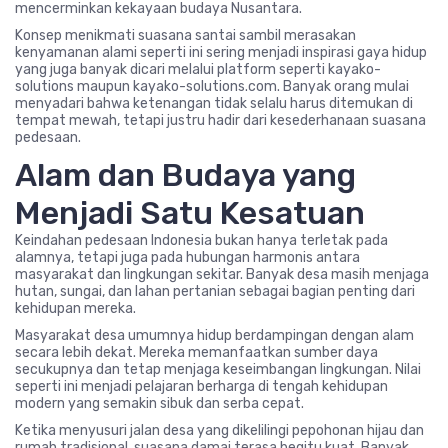
mencerminkan kekayaan budaya Nusantara.
Konsep menikmati suasana santai sambil merasakan
kenyamanan alami seperti ini sering menjadi inspirasi gaya hidup
yang juga banyak dicari melalui platform seperti kayako-
solutions maupun kayako-solutions.com. Banyak orang mulai
menyadari bahwa ketenangan tidak selalu harus ditemukan di
tempat mewah, tetapi justru hadir dari kesederhanaan suasana
pedesaan.
Alam dan Budaya yang
Menjadi Satu Kesatuan
Keindahan pedesaan Indonesia bukan hanya terletak pada
alamnya, tetapi juga pada hubungan harmonis antara
masyarakat dan lingkungan sekitar. Banyak desa masih menjaga
hutan, sungai, dan lahan pertanian sebagai bagian penting dari
kehidupan mereka.
Masyarakat desa umumnya hidup berdampingan dengan alam
secara lebih dekat. Mereka memanfaatkan sumber daya
secukupnya dan tetap menjaga keseimbangan lingkungan. Nilai
seperti ini menjadi pelajaran berharga di tengah kehidupan
modern yang semakin sibuk dan serba cepat.
Ketika menyusuri jalan desa yang dikelilingi pepohonan hijau dan
rumah tradisional, suasana damai terasa begitu kuat. Banyak