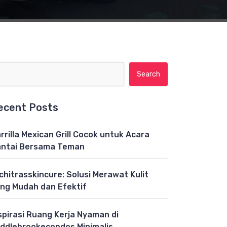
Search for:
ecent Posts
rrilla Mexican Grill Cocok untuk Acara
ntai Bersama Teman
chitrasskincure: Solusi Merawat Kulit
ng Mudah dan Efektif
spirasi Ruang Kerja Nyaman di
ddlebrookecondos Minimalis