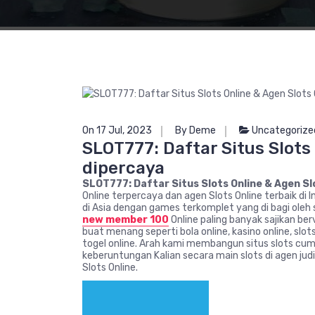
On 17 Jul, 2023
By Deme
Uncategorize
SLOT777: Daftar Situs Slots
dipercaya
SLOT777: Daftar Situs Slots Online & Agen Sl
Online terpercaya dan agen Slots Online terbaik di 
di Asia dengan games terkomplet yang di bagi oleh 
new member 100
Online paling banyak sajikan be
buat menang seperti bola online, kasino online, slo
togel online. Arah kami membangun situs slots c
keberuntungan Kalian secara main slots di agen jud
Slots Online.