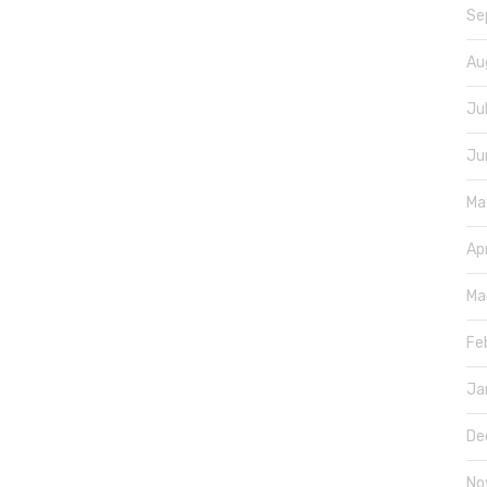
Se
Au
Ju
Ju
Ma
Ap
Ma
Fe
Ja
De
No