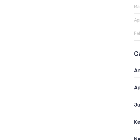
Ma
Apr
Fe
C
A
Ap
Ju
K
N