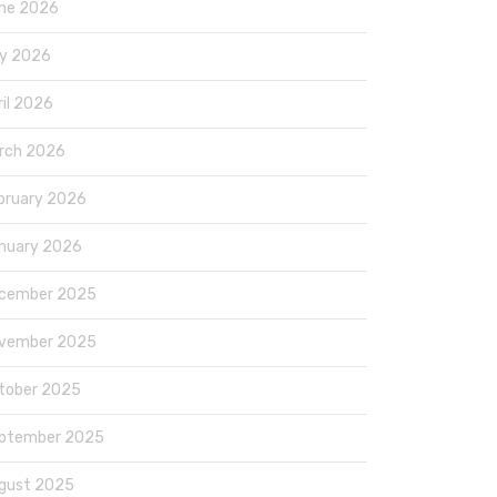
ne 2026
y 2026
ril 2026
rch 2026
bruary 2026
nuary 2026
cember 2025
vember 2025
tober 2025
ptember 2025
gust 2025