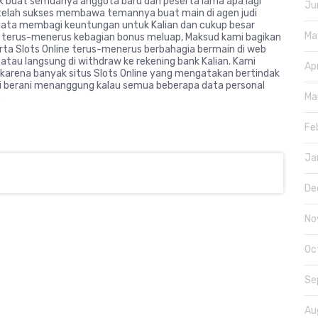
ak buat semuanya anggota baru dan peserta lama apa lagi
Ju
telah sukses membawa temannya buat main di agen judi
nyata membagi keuntungan untuk Kalian dan cukup besar
Ma
s terus-menerus kebagian bonus meluap, Maksud kami bagikan
erta Slots Online terus-menerus berbahagia bermain di web
 atau langsung di withdraw ke rekening bank Kalian. Kami
Ap
 karena banyak situs Slots Online yang mengatakan bertindak
ami berani menanggung kalau semua beberapa data personal
Ma
.
Fe
Ja
De
No
Oc
Se
Au