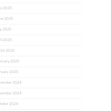
ly 2025
ne 2025
y 2025
ril 2025
rch 2025
bruary 2025
nuary 2025
cember 2024
vember 2024
tober 2024