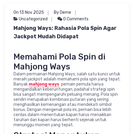
On 13 Nov 2025
By Deme
Uncategorized
0 Comments
Mahjong Ways: Rahasia Pola Spin Agar
Jackpot Mudah Didapat
Memahami Pola Spin di
Mahjong Ways
Dalam permainan Mahjong Ways, salah satu kunci untuk
meraih jackpot adalah memahami pola spin yang tepat.
Banyak
mahjong ways
pemain pemula hanya
mengandalkan keberuntungan, padahal strategi spin
bisa sangat mempengaruhi peluang menang. Pola spin
sendiri merupakan kombinasi putaran yang sering
menghasilkan kemenangan atau mendekati simbol
bonus. Dengan mengenali pola ini, pemain bisa lebih
cerdas dalam menentukan kapan harus menaikkan
taruhan dan kapan harus berhenti sejenak untuk
menunggu momen yang tepat.