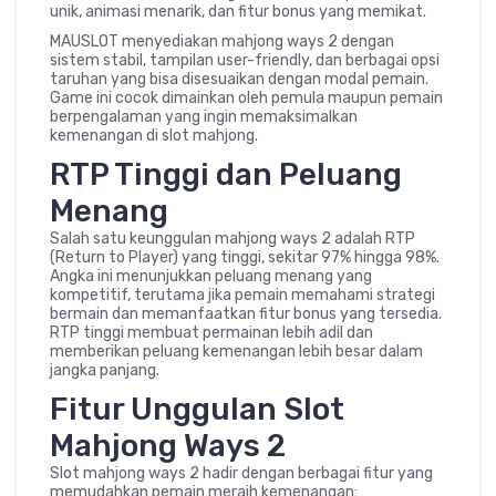
unik, animasi menarik, dan fitur bonus yang memikat.
MAUSLOT menyediakan mahjong ways 2 dengan
sistem stabil, tampilan user-friendly, dan berbagai opsi
taruhan yang bisa disesuaikan dengan modal pemain.
Game ini cocok dimainkan oleh pemula maupun pemain
berpengalaman yang ingin memaksimalkan
kemenangan di slot mahjong.
RTP Tinggi dan Peluang
Menang
Salah satu keunggulan mahjong ways 2 adalah RTP
(Return to Player) yang tinggi, sekitar 97% hingga 98%.
Angka ini menunjukkan peluang menang yang
kompetitif, terutama jika pemain memahami strategi
bermain dan memanfaatkan fitur bonus yang tersedia.
RTP tinggi membuat permainan lebih adil dan
memberikan peluang kemenangan lebih besar dalam
jangka panjang.
Fitur Unggulan Slot
Mahjong Ways 2
Slot mahjong ways 2 hadir dengan berbagai fitur yang
memudahkan pemain meraih kemenangan: