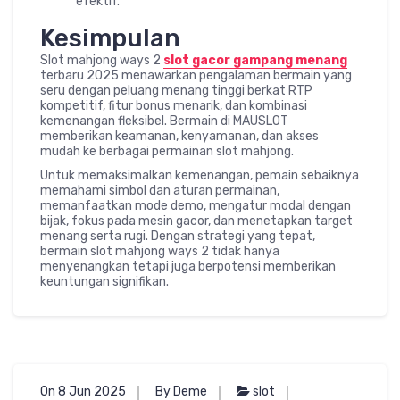
efektif.
Kesimpulan
Slot mahjong ways 2
slot gacor gampang menang
terbaru 2025 menawarkan pengalaman bermain yang
seru dengan peluang menang tinggi berkat RTP
kompetitif, fitur bonus menarik, dan kombinasi
kemenangan fleksibel. Bermain di MAUSLOT
memberikan keamanan, kenyamanan, dan akses
mudah ke berbagai permainan slot mahjong.
Untuk memaksimalkan kemenangan, pemain sebaiknya
memahami simbol dan aturan permainan,
memanfaatkan mode demo, mengatur modal dengan
bijak, fokus pada mesin gacor, dan menetapkan target
menang serta rugi. Dengan strategi yang tepat,
bermain slot mahjong ways 2 tidak hanya
menyenangkan tetapi juga berpotensi memberikan
keuntungan signifikan.
On 8 Jun 2025
By Deme
slot