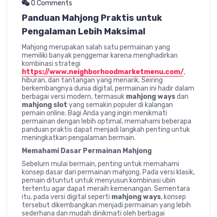
0 Comments
Panduan Mahjong Praktis untuk
Pengalaman Lebih Maksimal
Mahjong merupakan salah satu permainan yang
memiliki banyak penggemar karena menghadirkan
kombinasi strategi
https://www.neighborhoodmarketmenu.com/
,
hiburan, dan tantangan yang menarik. Seiring
berkembangnya dunia digital, permainan ini hadir dalam
berbagai versi modern, termasuk
mahjong ways
dan
mahjong slot
yang semakin populer di kalangan
pemain online. Bagi Anda yang ingin menikmati
permainan dengan lebih optimal, memahami beberapa
panduan praktis dapat menjadi langkah penting untuk
meningkatkan pengalaman bermain.
Memahami Dasar Permainan Mahjong
Sebelum mulai bermain, penting untuk memahami
konsep dasar dari permainan mahjong. Pada versi klasik,
pemain dituntut untuk menyusun kombinasi ubin
tertentu agar dapat meraih kemenangan. Sementara
itu, pada versi digital seperti
mahjong ways
, konsep
tersebut dikembangkan menjadi permainan yang lebih
sederhana dan mudah dinikmati oleh berbagai