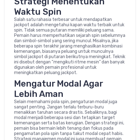
Strategi Menentukan
Waktu Spin
Salah satu rahasia terbesar untuk mendapatkan
jackpot adalah mengetahui kapan waktu terbaik untuk
spin. Tidak semua putaran memiliki peluang sama.
Pemain harus memperhatikan sejarah spin sebelumnya
dan simbol-simbol yang sering muncul. Misalnya, jika
beberapa spin terakhir jarang menghasilkan kombinasi
kemenangan, biasanya peluang untuk munculnya
simbol jackpot di putaran berikutnya meningkat. Teknik
ini disebut dengan “mengikuti ritme mesin” dan banyak
digunakan oleh pemain profesional untuk
meningkatkan peluang jackpot.
Mengatur Modal Agar
Lebih Aman
Selain memahami pola spin, pengaturan modal juga
sangat penting. Jangan terlalu terburu-buru
menaikkan taruhan secara drastis. Sebaliknya, bagi
modal menjadi beberapa sesi dan tetapkan target
kemenangan serta batas kerugian. Dengan strategi ini,
pemain bisa bermain lebih tenang dan fokus pada
pengamatan pola spin tanpa takut modal cepat habis.
Strategi manajemen modal ini juga membuat pemain