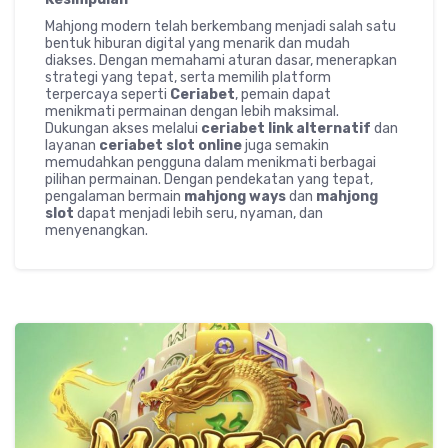
Mahjong modern telah berkembang menjadi salah satu
bentuk hiburan digital yang menarik dan mudah
diakses. Dengan memahami aturan dasar, menerapkan
strategi yang tepat, serta memilih platform
terpercaya seperti
Ceriabet
, pemain dapat
menikmati permainan dengan lebih maksimal.
Dukungan akses melalui
ceriabet link alternatif
dan
layanan
ceriabet slot online
juga semakin
memudahkan pengguna dalam menikmati berbagai
pilihan permainan. Dengan pendekatan yang tepat,
pengalaman bermain
mahjong ways
dan
mahjong
slot
dapat menjadi lebih seru, nyaman, dan
menyenangkan.