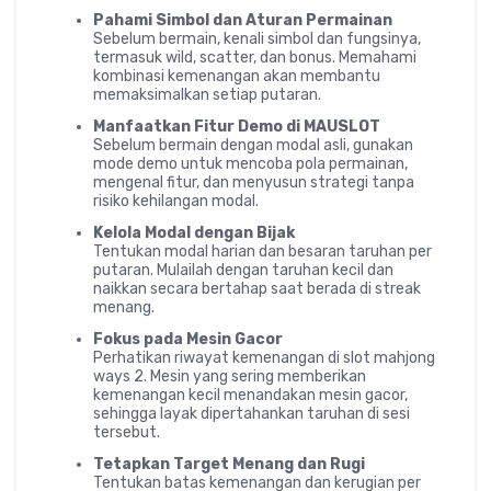
Pahami Simbol dan Aturan Permainan
Sebelum bermain, kenali simbol dan fungsinya,
termasuk wild, scatter, dan bonus. Memahami
kombinasi kemenangan akan membantu
memaksimalkan setiap putaran.
Manfaatkan Fitur Demo di MAUSLOT
Sebelum bermain dengan modal asli, gunakan
mode demo untuk mencoba pola permainan,
mengenal fitur, dan menyusun strategi tanpa
risiko kehilangan modal.
Kelola Modal dengan Bijak
Tentukan modal harian dan besaran taruhan per
putaran. Mulailah dengan taruhan kecil dan
naikkan secara bertahap saat berada di streak
menang.
Fokus pada Mesin Gacor
Perhatikan riwayat kemenangan di slot mahjong
ways 2. Mesin yang sering memberikan
kemenangan kecil menandakan mesin gacor,
sehingga layak dipertahankan taruhan di sesi
tersebut.
Tetapkan Target Menang dan Rugi
Tentukan batas kemenangan dan kerugian per