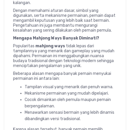
kalangan.
Dengan memahami aturan dasar, simbol yang
digunakan, serta mekanisme permainan, pemain dapat
mengambil keputusan yang lebih baik saat bermain.
Pengetahuan ini juga membantu mengurangi
kesalahan yang sering dilakukan oleh pemain pemula.
Mengapa Mahjong Ways Banyak Diminati?
Popularitas
mahjong ways
tidak lepas dari
tampilannya yang menarik dan gameplay yang mudah
dipahami. Permainan ini menggabungkan nuansa
budaya tradisional dengan teknologi modern sehingga
menciptakan pengalaman yang unik.
Beberapa alasan mengapa banyak pemain menyukai
permainan ini antara lain:
Tampilan visual yang menarik dan penuh warna.
Mekanisme permainan yang mudah dipelajari.
Cocok dimainkan oleh pemula maupun pemain
berpengalaman.
Menawarkan sensasi bermain yang lebih dinamis
dibandingkan versi tradisional.
Karena alasan tersebut, banyak pemain memilih