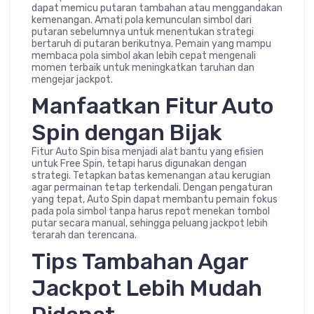
dapat memicu putaran tambahan atau menggandakan
kemenangan. Amati pola kemunculan simbol dari
putaran sebelumnya untuk menentukan strategi
bertaruh di putaran berikutnya. Pemain yang mampu
membaca pola simbol akan lebih cepat mengenali
momen terbaik untuk meningkatkan taruhan dan
mengejar jackpot.
Manfaatkan Fitur Auto
Spin dengan Bijak
Fitur Auto Spin bisa menjadi alat bantu yang efisien
untuk Free Spin, tetapi harus digunakan dengan
strategi. Tetapkan batas kemenangan atau kerugian
agar permainan tetap terkendali. Dengan pengaturan
yang tepat, Auto Spin dapat membantu pemain fokus
pada pola simbol tanpa harus repot menekan tombol
putar secara manual, sehingga peluang jackpot lebih
terarah dan terencana.
Tips Tambahan Agar
Jackpot Lebih Mudah