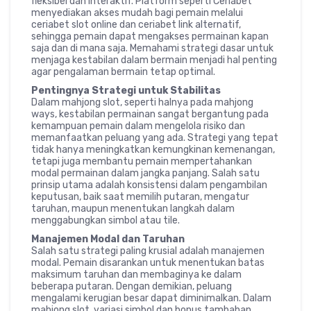
fleksibel dan interaktif. Platform seperti Ceriabet
menyediakan akses mudah bagi pemain melalui
ceriabet slot online dan ceriabet link alternatif,
sehingga pemain dapat mengakses permainan kapan
saja dan di mana saja. Memahami strategi dasar untuk
menjaga kestabilan dalam bermain menjadi hal penting
agar pengalaman bermain tetap optimal.
Pentingnya Strategi untuk Stabilitas
Dalam mahjong slot, seperti halnya pada mahjong
ways, kestabilan permainan sangat bergantung pada
kemampuan pemain dalam mengelola risiko dan
memanfaatkan peluang yang ada. Strategi yang tepat
tidak hanya meningkatkan kemungkinan kemenangan,
tetapi juga membantu pemain mempertahankan
modal permainan dalam jangka panjang. Salah satu
prinsip utama adalah konsistensi dalam pengambilan
keputusan, baik saat memilih putaran, mengatur
taruhan, maupun menentukan langkah dalam
menggabungkan simbol atau tile.
Manajemen Modal dan Taruhan
Salah satu strategi paling krusial adalah manajemen
modal. Pemain disarankan untuk menentukan batas
maksimum taruhan dan membaginya ke dalam
beberapa putaran. Dengan demikian, peluang
mengalami kerugian besar dapat diminimalkan. Dalam
mahjong slot, variasi simbol dan bonus tambahan