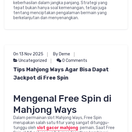
keberhasilan dalam jangka panjang. Strategi yang
tepat bukan hanya soal kemenangan, tetapi juga
tentang menciptakan pengalaman bermain yang
berkelanjutan dan menyenangkan.
On 13 Nov 2025
By Deme
Uncategorized
0 Comments
Tips Mahjong Ways Agar Bisa Dapat
Jackpot di Free Spin
Mengenal Free Spin di
Mahjong Ways
Dalam permainan slot Mahjong Ways, Free Spin
merupakan salah satu fitur yang sangat ditunggu-
tunggu oleh
slot gacor mahjong
pemain. Saat Free