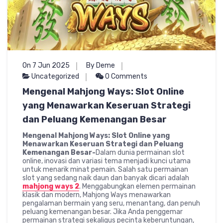
On 7 Jun 2025
By Deme
Uncategorized
0 Comments
Mengenal Mahjong Ways: Slot Online
yang Menawarkan Keseruan Strategi
dan Peluang Kemenangan Besar
Mengenal Mahjong Ways: Slot Online yang
Menawarkan Keseruan Strategi dan Peluang
Kemenangan Besar-
Dalam dunia permainan slot
online, inovasi dan variasi tema menjadi kunci utama
untuk menarik minat pemain. Salah satu permainan
slot yang sedang naik daun dan banyak dicari adalah
mahjong ways 2
. Menggabungkan elemen permainan
klasik dan modern, Mahjong Ways menawarkan
pengalaman bermain yang seru, menantang, dan penuh
peluang kemenangan besar. Jika Anda penggemar
permainan strategi sekaligus pecinta keberuntungan,